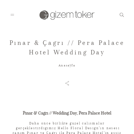
Pınar & Çagrı // Pera Palace
HOME
Hotel Wedding Day
Anasayfa
GALLERIES
BLOG
Pınar & Cagrı // Wedding Day, Pera Palace Hotel
CONTACT
Daha once birlikte guzel calısmalar
gerçeklestirdigimiz Hello Floral Design’ın nesesi
canım Pınar ve Cagrı ile Pera Palace Hotel’in essiz